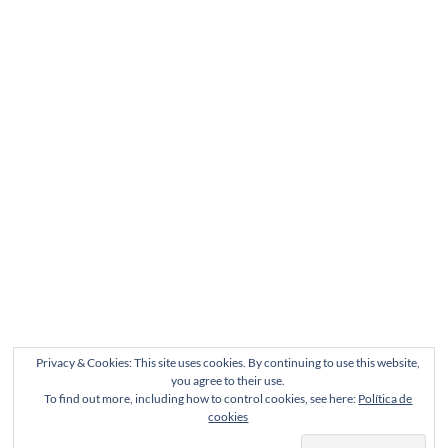
Privacy & Cookies: This site uses cookies. By continuing to use this website,
you agree to their use.
To find out more, including how to control cookies, see here:
Política de
cookies