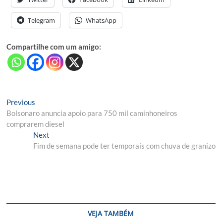
Telegram
WhatsApp
Compartilhe com um amigo:
Navegação
Previous
Previous
post:
Bolsonaro anuncia apoio para 750 mil caminhoneiros
de
comprarem diesel
Post
Next
Next
post:
Fim de semana pode ter temporais com chuva de granizo
VEJA TAMBÉM