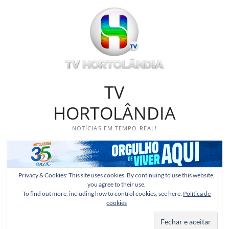
Skip
to
content
TV
HORTOLÂNDIA
NOTÍCIAS EM TEMPO REAL!
Privacy & Cookies: This site uses cookies. By continuing to use this website,
you agree to their use.
To find out more, including how to control cookies, see here:
Política de
cookies