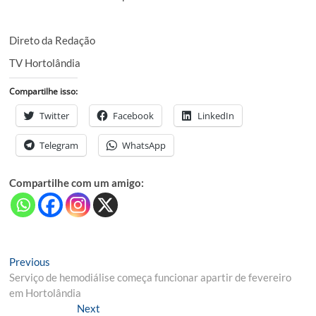
Direto da Redação
TV Hortolândia
Compartilhe isso:
Twitter
Facebook
LinkedIn
Telegram
WhatsApp
Compartilhe com um amigo:
Navegação
Previous
Previous
post:
Serviço de hemodiálise começa funcionar apartir de fevereiro
de
em Hortolândia
Post
Next
Next