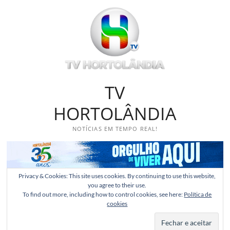
Skip
to
content
TV
HORTOLÂNDIA
NOTÍCIAS EM TEMPO REAL!
Privacy & Cookies: This site uses cookies. By continuing to use this website,
you agree to their use.
To find out more, including how to control cookies, see here:
Política de
cookies