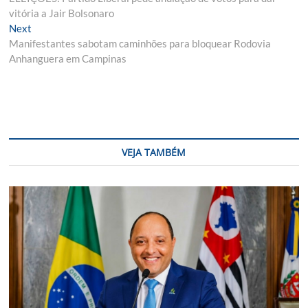
de
vitória a Jair Bolsonaro
Post
Next
Next
post:
Manifestantes sabotam caminhões para bloquear Rodovia
Anhanguera em Campinas
VEJA TAMBÉM