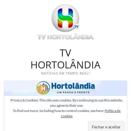
Skip
to
content
TV
HORTOLÂNDIA
NOTÍCIAS EM TEMPO REAL!
Privacy & Cookies: This site uses cookies. By continuing to use this website,
you agree to their use.
To find out more, including how to control cookies, see here:
Política de
cookies