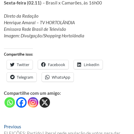
Sexta-feira (02.11)
– Brasil x Camarões, às 16h00
Direto da Redação
Henrique Amaral – TV HORTOLÂNDIA
Emissora Rede Brasil de Televisão
Imagem: Divulgação/Shopping Hortolândia
Compartilhe isso:
Twitter
Facebook
LinkedIn
Telegram
WhatsApp
Compartilhe com um amigo:
Navegação
Previous
Previous
post:
ELEIÇÕES: Partido Liberal pede anulação de votos para dar