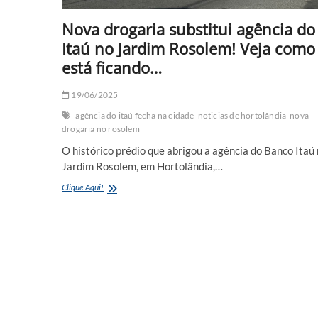
Nova drogaria substitui agência do
Itaú no Jardim Rosolem! Veja como
está ficando…
19/06/2025
agência do itaú fecha na cidade
noticias de hortolândia
nova
drogaria no rosolem
O histórico prédio que abrigou a agência do Banco Itaú
Jardim Rosolem, em Hortolândia,…
Nova
Clique Aqui!
drogaria
substitui
agência
do
Itaú
no
Jardim
Rosolem!
Veja
como