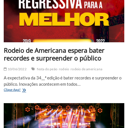
Rodeio de Americana espera bater
recordes e surpreender o público
10/06/2022
festa do peão
rodeio
rodeio de americana
A expectativa da 34__ª edição é bater recordes e surpreender o
público. Inovações acontecem em todos…
Rodeio
Clique Aqui!
de
Americana
espera
bater
recordes
e
surpreender