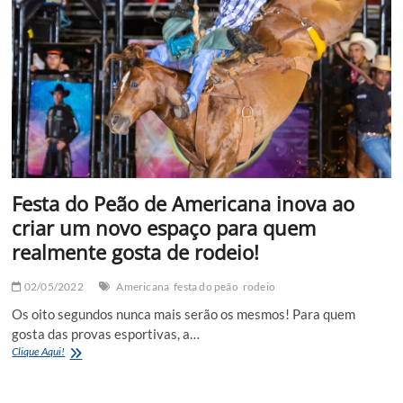
50
candidatas
no
concurso
Rainha
FAICI
2022
Festa do Peão de Americana inova ao
criar um novo espaço para quem
realmente gosta de rodeio!
02/05/2022
Americana
festa do peão
rodeio
Os oito segundos nunca mais serão os mesmos! Para quem
gosta das provas esportivas, a…
Festa
Clique Aqui!
do
Peão
de