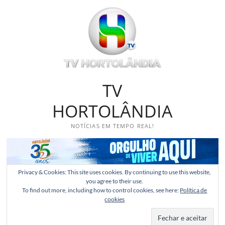
Skip
to
content
TV
HORTOLÂNDIA
NOTÍCIAS EM TEMPO REAL!
Privacy & Cookies: This site uses cookies. By continuing to use this website,
you agree to their use.
To find out more, including how to control cookies, see here:
Política de
cookies