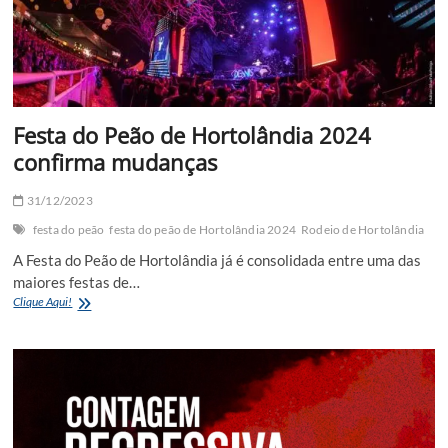
Castela
e
muito
mais
Festa do Peão de Hortolândia 2024
confirma mudanças
31/12/2023
festa do peão
festa do peão de Hortolândia 2024
Rodeio de Hortolândia
A Festa do Peão de Hortolândia já é consolidada entre uma das
maiores festas de…
Festa
Clique Aqui!
do
Peão
de
Hortolândia
2024
confirma
mudanças