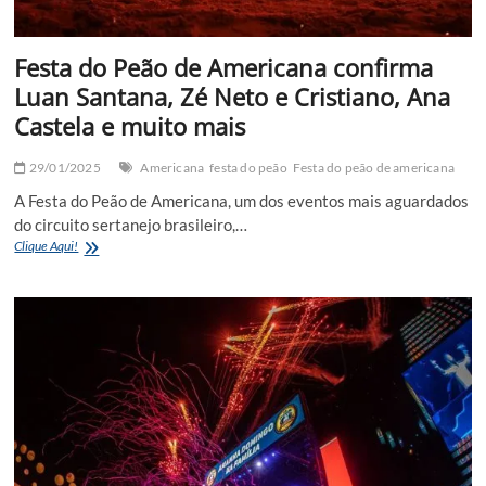
Festa do Peão de Americana confirma
Luan Santana, Zé Neto e Cristiano, Ana
Castela e muito mais
29/01/2025
Americana
festa do peão
Festa do peão de americana
A Festa do Peão de Americana, um dos eventos mais aguardados
do circuito sertanejo brasileiro,…
Festa
Clique Aqui!
do
Peão
de
Americana
confirma
Luan
Santana,
Zé
Neto
e
Cristiano,
Ana