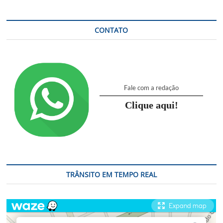
Americana
inova
ao
CONTATO
criar
um
novo
espaço
para
quem
Fale com a redação
realmente
gosta
Clique aqui!
de
rodeio!
TRÂNSITO EM TEMPO REAL