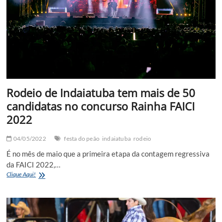
o
público
Rodeio de Indaiatuba tem mais de 50
candidatas no concurso Rainha FAICI
2022
04/05/2022
festa do peão
indaiatuba
rodeio
É no mês de maio que a primeira etapa da contagem regressiva
da FAICI 2022,…
Rodeio
Clique Aqui!
de
Indaiatuba
tem
mais
de