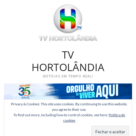
Skip
to
content
TV
HORTOLÂNDIA
NOTÍCIAS EM TEMPO REAL!
Privacy & Cookies: This site uses cookies. By continuing to use this website,
you agree to their use.
To find out more, including how to control cookies, see here:
Política de
cookies