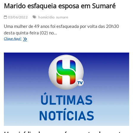
Marido esfaqueia esposa em Sumaré
03/06/2022
homicídio
sumare
Uma mulher de 49 anos foi esfaqueada por volta das 20h30
desta quinta-feira (02) no…
Marido
Clique Aqui!
esfaqueia
esposa
em
Sumaré