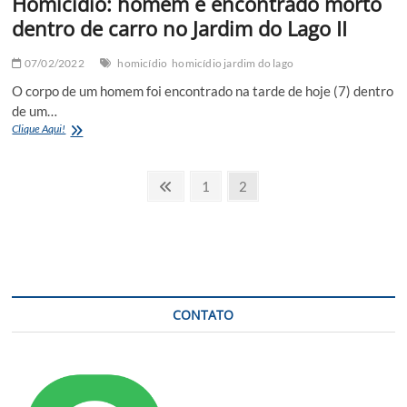
Homicídio: homem é encontrado morto
dentro de carro no Jardim do Lago II
07/02/2022
homicídio
homicídio jardim do lago
O corpo de um homem foi encontrado na tarde de hoje (7) dentro
de um…
Homicídio:
Clique Aqui!
homem
é
Navegação
encontrado
Previous
Page
Page
1
2
morto
page
por
dentro
de
posts
carro
no
Jardim
do
Lago
CONTATO
II