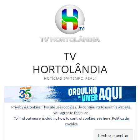
Skip
to
content
TV
HORTOLÂNDIA
NOTÍCIAS EM TEMPO REAL!
Privacy & Cookies: This site uses cookies. By continuing to use this website,
you agree to their use.
To find out more, including how to control cookies, see here:
Política de
cookies