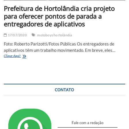
Prefeitura de Hortolândia cria projeto
para oferecer pontos de parada a
entregadores de aplicativos
17/07/2020
motoboys hortolândia
Foto: Roberto Parizotti/Fotos Públicas Os entregadores de
aplicativos têm um trabalho movimentado. Em breve, eles…
Prefeitura
Clique Aqui!
de
Hortolândia
cria
projeto
para
oferecer
CONTATO
pontos
de
parada
a
entregadores
de
Fale com a redação
aplicativos