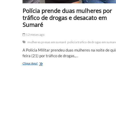
Polícia prende duas mulheres por
tráfico de drogas e desacato em
Sumaré
12 meses ago
mulheres presas em sumaré
policia trafico de drogas em sumar
A Polícia Militar prendeu duas mulheres na noite de qui
feira (21) por tráfico de drogas,…
Polícia
Clique Aqui!
prende
duas
mulheres
por
tráfico
de
drogas
e
desacato
em
Sumaré