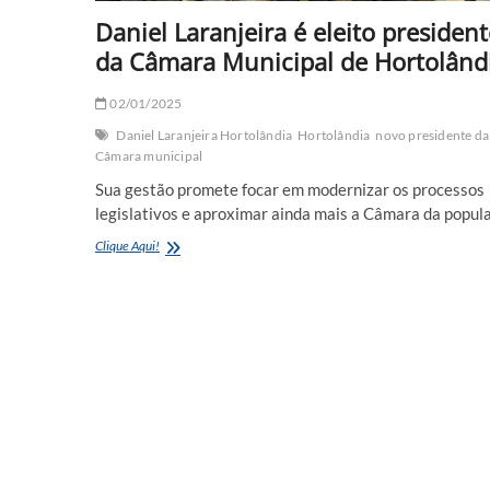
Daniel Laranjeira é eleito president
da Câmara Municipal de Hortolând
02/01/2025
Daniel Laranjeira Hortolândia
Hortolândia
novo presidente da
Câmara municipal
Sua gestão promete focar em modernizar os processos
legislativos e aproximar ainda mais a Câmara da popul
Daniel
Clique Aqui!
Laranjeira
é
eleito
presidente
da
Câmara
Municipal
de
Hortolândia