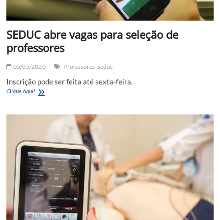
SEDUC abre vagas para seleção de
professores
05/05/2020
Professores
seduc
Inscrição pode ser feita até sexta-feira.
SEDUC
Clique Aqui!
abre
vagas
para
seleção
de
professores