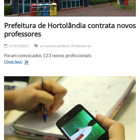
Prefeitura de Hortolândia contrata novos
professores
11/02/2021
processo seletivo
Professores
Foram convocados 123 novos profissionais
Prefeitura
Clique Aqui!
de
Hortolândia
contrata
novos
professores