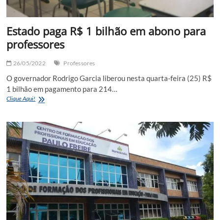
Estado paga R$ 1 bilhão em abono para
professores
26/05/2022
Professores
O governador Rodrigo Garcia liberou nesta quarta-feira (25) R$
1 bilhão em pagamento para 214…
Estado
Clique Aqui!
paga
R$
1
bilhão
em
abono
para
professores