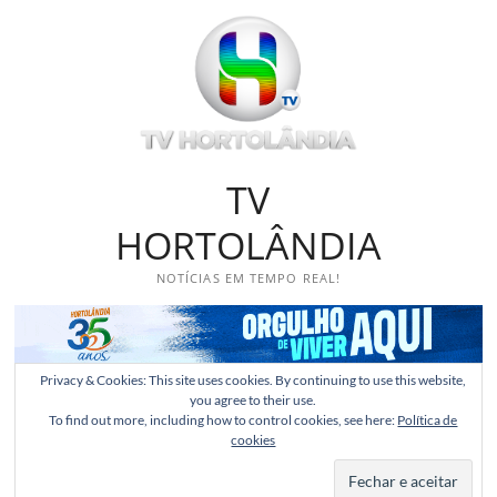
Skip
to
content
TV
HORTOLÂNDIA
NOTÍCIAS EM TEMPO REAL!
Privacy & Cookies: This site uses cookies. By continuing to use this website,
you agree to their use.
To find out more, including how to control cookies, see here:
Política de
cookies