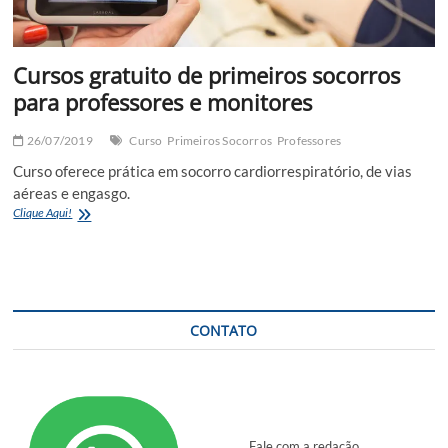
Cursos gratuito de primeiros socorros
para professores e monitores
26/07/2019
Curso
Primeiros Socorros
Professores
Curso oferece prática em socorro cardiorrespiratório, de vias
aéreas e engasgo.
Cursos
Clique Aqui!
gratuito
de
primeiros
socorros
para
professores
CONTATO
e
monitores
Fale com a redação