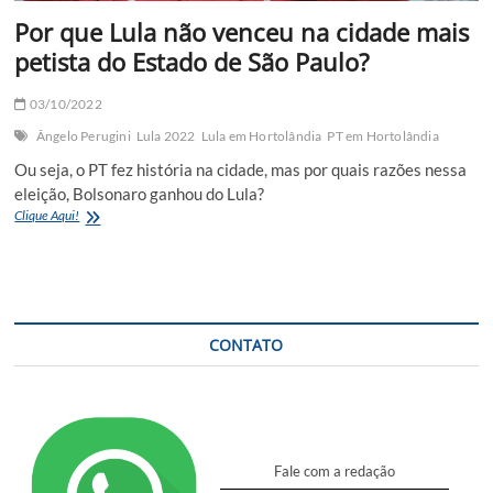
Por que Lula não venceu na cidade mais
petista do Estado de São Paulo?
03/10/2022
Ângelo Perugini
Lula 2022
Lula em Hortolândia
PT em Hortolândia
Ou seja, o PT fez história na cidade, mas por quais razões nessa
eleição, Bolsonaro ganhou do Lula?
Por
Clique Aqui!
que
Lula
não
venceu
na
cidade
CONTATO
mais
petista
do
Estado
de
São
Fale com a redação
Paulo?