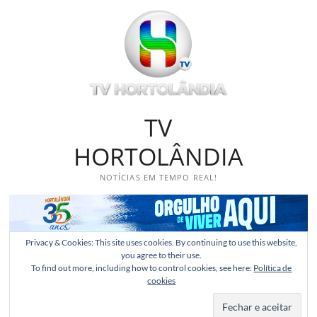
Skip
to
content
TV
HORTOLÂNDIA
NOTÍCIAS EM TEMPO REAL!
Privacy & Cookies: This site uses cookies. By continuing to use this website,
you agree to their use.
To find out more, including how to control cookies, see here:
Política de
cookies