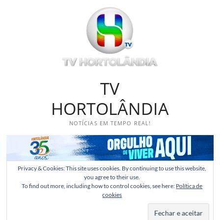
Skip
to
content
TV
HORTOLÂNDIA
NOTÍCIAS EM TEMPO REAL!
Privacy & Cookies: This site uses cookies. By continuing to use this website,
you agree to their use.
To find out more, including how to control cookies, see here:
Política de
cookies