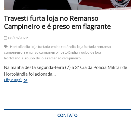
Travesti furta loja no Remanso
Campineiro e é preso em flagrante
08/11/2022
Hortolândia
loja furtada em hortolândia
loja furtada remanso
campineiro
remanso campineiro hortolândia
roubo de loja
hortolândia
roubo de loja remanso campineiro
Na manhã desta segunda-feira (7) a 3ª Cia da Polícia Militar de
Hortolândia foi acionada…
Travesti
Clique Aqui!
furta
loja
no
Remanso
Campineiro
e
CONTATO
é
preso
em
flagrante