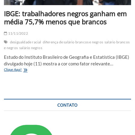
IBGE: trabalhadores negros ganham em
média 75,7% menos que brancos
11/11/2022
desigualdade racial
diferença de salário brancos e negros
salário brancos
e negros
salário negros
Estudo do Instituto Brasileiro de Geografia e Estatística (IBGE)
divulgado hoje (11) mostra a cor como fator relevante…
IBGE:
Clique Aqui!
trabalhadores
negros
ganham
em
média
75,7%
CONTATO
menos
que
brancos