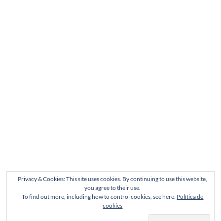
Privacy & Cookies: This site uses cookies. By continuing to use this website,
you agree to their use.
To find out more, including how to control cookies, see here:
Política de
cookies