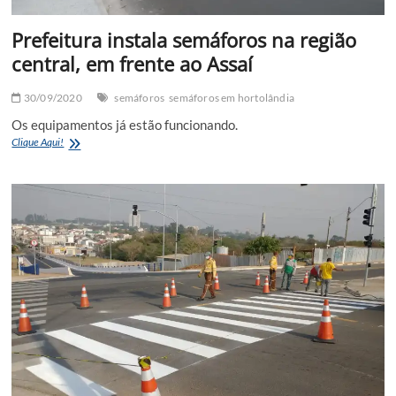
Prefeitura instala semáforos na região
central, em frente ao Assaí
30/09/2020
semáforos
semáforos em hortolândia
Os equipamentos já estão funcionando.
Prefeitura
Clique Aqui!
instala
semáforos
na
região
central,
em
frente
ao
Assaí