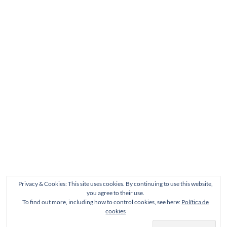
Privacy & Cookies: This site uses cookies. By continuing to use this website,
you agree to their use.
To find out more, including how to control cookies, see here:
Política de
cookies