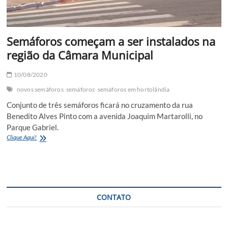
Semáforos começam a ser instalados na
região da Câmara Municipal
10/08/2020
novos semáforos
semáforos
semáforos em hortolândia
Conjunto de três semáforos ficará no cruzamento da rua
Benedito Alves Pinto com a avenida Joaquim Martarolli, no
Parque Gabriel.
Semáforos
Clique Aqui!
começam
a
ser
instalados
na
região
CONTATO
da
Câmara
Municipal