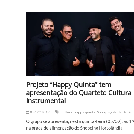
Hortolândia
recebe
a
partir
de
hoje
o
Big
fone
do
BBB
com
muitos
prêmios
Projeto “Happy Quinta” tem
apresentação do Quarteto Cultura
Instrumental
05/09/2019
cultura
happy quinta
Shopping de Hortolând
O grupo se apresenta, nesta quinta-feira (05/09), às 1
na praça de alimentação do Shopping Hortolândia