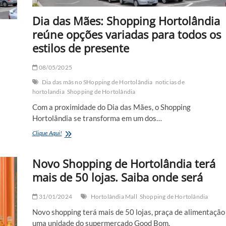
Dia das Mães: Shopping Hortolândia
reúne opções variadas para todos os
estilos de presente
08/05/2025
Dia das mãs no SHopping de Hortolândia
noticias de
hortolandia
Shopping de Hortolândia
Com a proximidade do Dia das Mães, o Shopping
Hortolândia se transforma em um dos…
Dia
Clique Aqui!
das
Mães:
Novo Shopping de Hortolândia terá
Shopping
Hortolândia
mais de 50 lojas. Saiba onde será
reúne
opções
variadas
31/01/2024
Hortolândia Mall
Shopping de Hortolândia
para
Novo shopping terá mais de 50 lojas, praça de alimentação
todos
uma unidade do supermercado Good Bom.
os