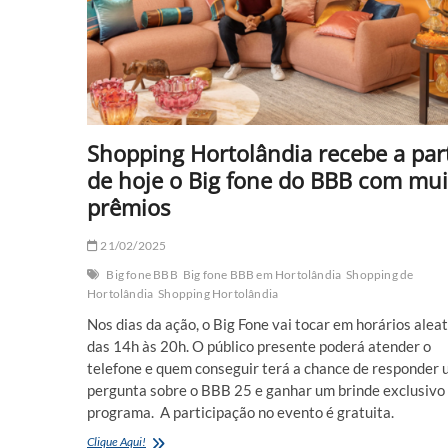
Shopping Hortolândia recebe a part
de hoje o Big fone do BBB com mui
prêmios
21/02/2025
Big fone BBB
Big fone BBB em Hortolândia
Shopping de
Hortolândia
Shopping Hortolândia
Nos dias da ação, o Big Fone vai tocar em horários alea
das 14h às 20h. O público presente poderá atender o
telefone e quem conseguir terá a chance de responder
pergunta sobre o BBB 25 e ganhar um brinde exclusivo
programa. A participação no evento é gratuita.
Shopping
Clique Aqui!