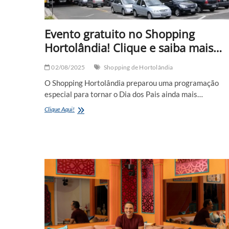
Evento gratuito no Shopping
Hortolândia! Clique e saiba mais…
02/08/2025
Shopping de Hortolândia
O Shopping Hortolândia preparou uma programação
especial para tornar o Dia dos Pais ainda mais…
Evento
Clique Aqui!
gratuito
no
Shopping
Hortolândia!
Clique
e
saiba
mais…