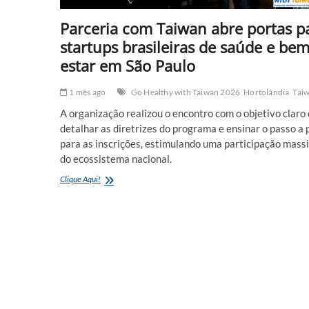
Parceria com Taiwan abre portas p
startups brasileiras de saúde e bem
estar em São Paulo
1 mês ago
Go Healthy with Taiwan 2026
Hortolândia
Tai
A organização realizou o encontro com o objetivo claro
detalhar as diretrizes do programa e ensinar o passo a
para as inscrições, estimulando uma participação mass
do ecossistema nacional.
Parceria
Clique Aqui!
com
Taiwan
abre
portas
para
startups
brasileiras
de
saúde
e