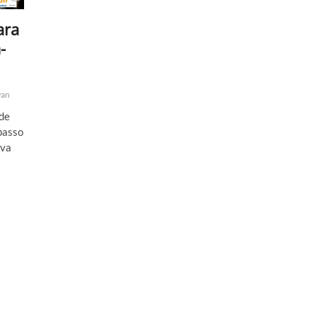
ara
-
wan
 de
 passo
iva