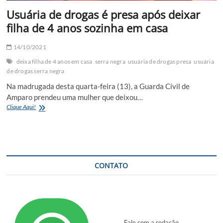
Usuária de drogas é presa após deixar
filha de 4 anos sozinha em casa
14/10/2021
deixa filha de 4 anos em casa
serra negra
usuária de drogas presa
usuária
de drogas serra negra
Na madrugada desta quarta-feira (13), a Guarda Civil de
Amparo prendeu uma mulher que deixou…
Usuária
Clique Aqui!
de
drogas
é
presa
após
deixar
CONTATO
filha
de
4
anos
sozinha
em
Fale com a redação
casa