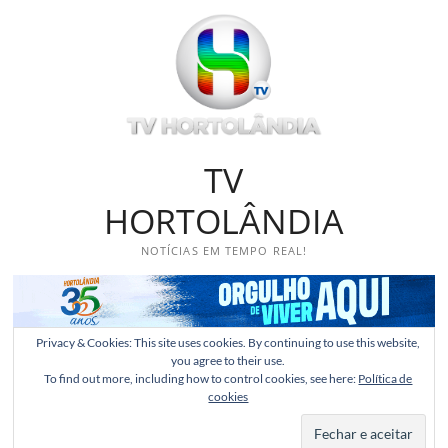
Skip
to
content
TV
HORTOLÂNDIA
NOTÍCIAS EM TEMPO REAL!
Privacy & Cookies: This site uses cookies. By continuing to use this website,
you agree to their use.
To find out more, including how to control cookies, see here:
Política de
cookies