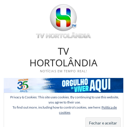
Skip
to
content
TV
HORTOLÂNDIA
NOTÍCIAS EM TEMPO REAL!
Privacy & Cookies: This site uses cookies. By continuing to use this website,
you agree to their use.
To find out more, including how to control cookies, see here:
Política de
cookies