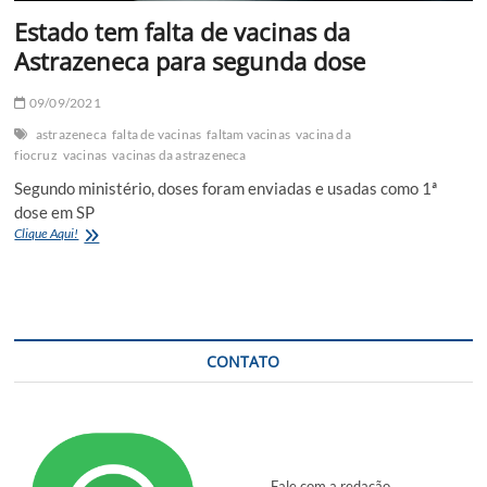
Estado tem falta de vacinas da
Astrazeneca para segunda dose
09/09/2021
astrazeneca
falta de vacinas
faltam vacinas
vacina da
fiocruz
vacinas
vacinas da astrazeneca
Segundo ministério, doses foram enviadas e usadas como 1ª
dose em SP
Estado
Clique Aqui!
tem
falta
de
vacinas
da
Astrazeneca
CONTATO
para
segunda
dose
Fale com a redação