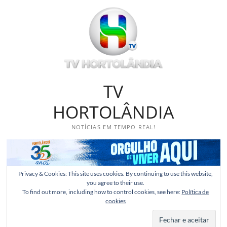
Skip
to
content
TV
HORTOLÂNDIA
NOTÍCIAS EM TEMPO REAL!
Privacy & Cookies: This site uses cookies. By continuing to use this website,
you agree to their use.
To find out more, including how to control cookies, see here:
Política de
cookies