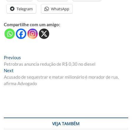
Telegram
WhatsApp
Compartilhe com um amigo:
Navegação
Previous
Previous
post:
Petrobras anuncia redução de R$ 0,30 no diesel
de
Next
Next
Post
post:
Acusado de sequestrar e matar milionário é morador de rua,
afirma Advogado
VEJA TAMBÉM