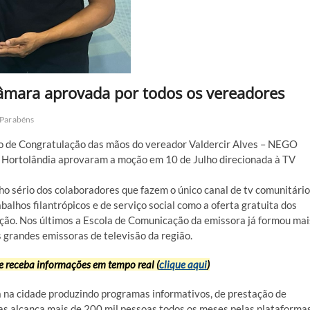
âmara aprovada por todos os vereadores
Parabéns
ão de Congratulação das mãos do vereador Valdercir Alves – NEGO
 Hortolândia aprovaram a moção em 10 de Julho direcionada à TV
o sério dos colaboradores que fazem o único canal de tv comunitário
balhos filantrópicos e de serviço social como a oferta gratuita dos
ação. Nos últimos a Escola de Comunicação da emissora já formou mai
 grandes emissoras de televisão da região.
receba informações em tempo real (
clique aqui
)
a cidade produzindo programas informativos, de prestação de
as alcança mais de 200 mil pessoas todos os meses pelas plataforma