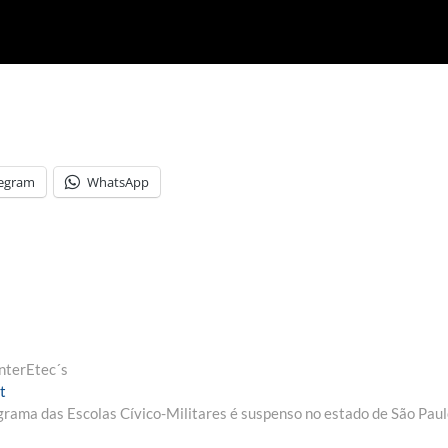
legram
WhatsApp
nterEtec´s
Next
t
post:
rama das Escolas Cívico-Militares é suspenso no estado de São Paul