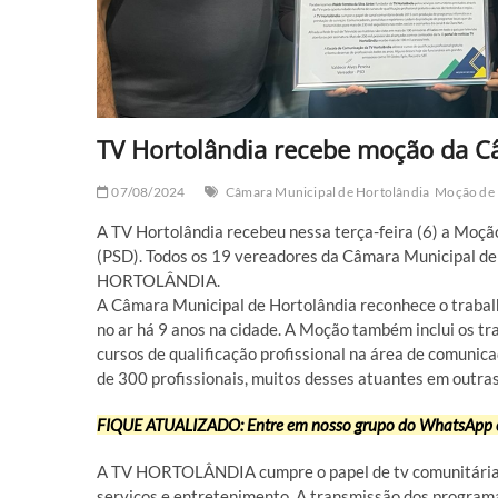
TV Hortolândia recebe moção da C
07/08/2024
Câmara Municipal de Hortolândia
Moção de 
A TV Hortolândia recebeu nessa terça-feira (6) a Moç
(PSD). Todos os 19 vereadores da Câmara Municipal de
HORTOLÂNDIA.
A Câmara Municipal de Hortolândia reconhece o trabalh
no ar há 9 anos na cidade. A Moção também inclui os tra
cursos de qualificação profissional na área de comunic
de 300 profissionais, muitos desses atuantes em outras
FIQUE ATUALIZADO: Entre em nosso grupo do WhatsApp e 
A TV HORTOLÂNDIA cumpre o papel de tv comunitária n
serviços e entretenimento. A transmissão dos program