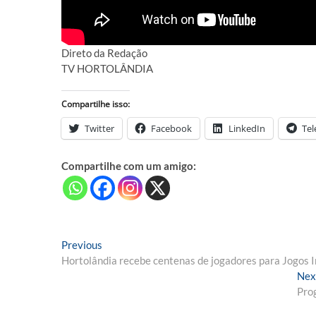
Direto da Redação
TV HORTOLÂNDIA
Compartilhe isso:
Twitter
Facebook
LinkedIn
Te
Compartilhe com um amigo:
Navegação
Previous
Previous
post:
Hortolândia recebe centenas de jogadores para Jogos I
de
Nex
Post
Prog