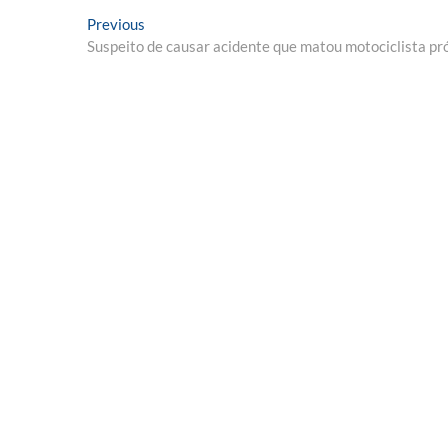
Navegação
Previous
Previous
post:
Suspeito de causar acidente que matou motociclista p
de
Post