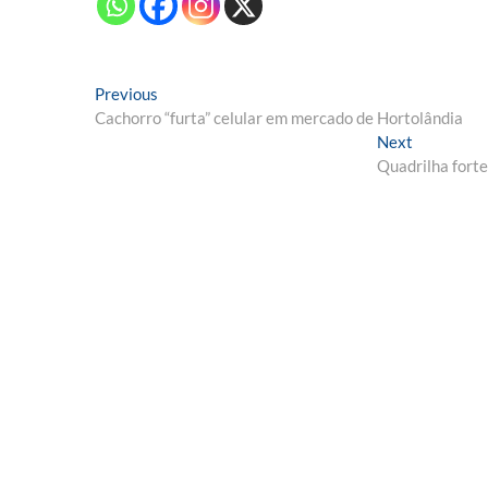
Navegação
Previous
Previous
post:
Cachorro “furta” celular em mercado de Hortolândia
de
Next
Next
Post
post:
Quadrilha fort