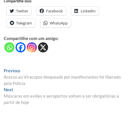
Compartilhe isso:
Twitter
Facebook
LinkedIn
Telegram
WhatsApp
Compartilhe com um amigo:
Navegação
Previous
Previous
post:
Acesso ao Viracopos bloqueado por manifestantes foi liberado
de
pela Polícia
Post
Next
Next
post:
Máscaras em aviões e aeroportos voltam a ser obrigatórias a
partir de hoje