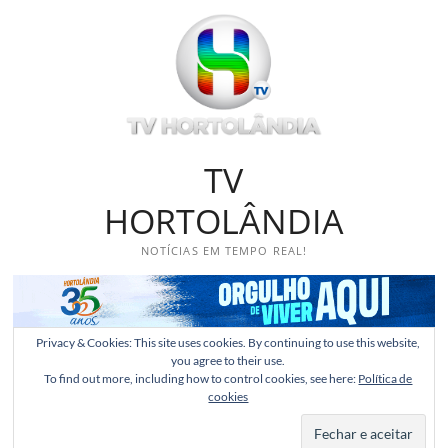
Skip
to
content
TV
HORTOLÂNDIA
NOTÍCIAS EM TEMPO REAL!
Privacy & Cookies: This site uses cookies. By continuing to use this website,
you agree to their use.
To find out more, including how to control cookies, see here:
Política de
cookies