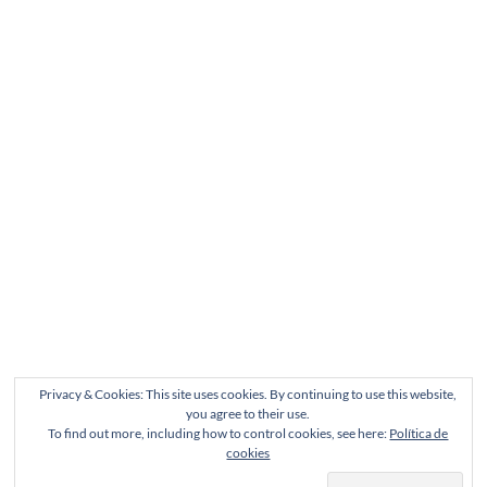
Privacy & Cookies: This site uses cookies. By continuing to use this website,
you agree to their use.
To find out more, including how to control cookies, see here:
Política de
cookies