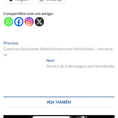
Compartilhe com um amigo:
Navegação
Previous
Previous
post:
Concurso Assistente Administrativo em Hortolândia – Inscreva-
de
se
Post
Next
Next
post:
Técnico de Enfermagem em Hortolândia
VEJA TAMBÉM