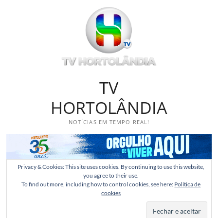
Skip
to
content
TV
HORTOLÂNDIA
NOTÍCIAS EM TEMPO REAL!
Privacy & Cookies: This site uses cookies. By continuing to use this website,
you agree to their use.
To find out more, including how to control cookies, see here:
Política de
cookies