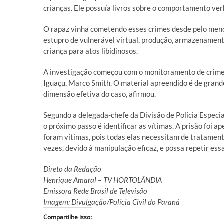
crianças. Ele possuía livros sobre o comportamento verb
O rapaz vinha cometendo esses crimes desde pelo menos
estupro de vulnerável virtual, produção, armazenament
criança para atos libidinosos.
A investigação começou com o monitoramento de crimes 
Iguaçu, Marco Smith. O material apreendido é de grande
dimensão efetiva do caso, afirmou.
Segundo a delegada-chefe da Divisão de Polícia Especial
o próximo passo é identificar as vítimas. A prisão foi ap
foram vítimas, pois todas elas necessitam de tratament
vezes, devido à manipulação eficaz, e possa repetir es
Direto da Redação
Henrique Amaral – TV HORTOLÂNDIA
Emissora Rede Brasil de Televisão
Imagem: Divulgação/Polícia Civil do Paraná
Compartilhe isso: