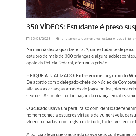
350 VÍDEOS: Estudante é preso sus
10/08/2023
aliciamento de menores
estupro
pedofilia
p
Na manhã desta quarta-feira, 9, um estudante de psicol
estupro de mais de 300 crianças e alguns adolescentes. 
apoio da Polícia Federal, efetuou a prisão.
– FIQUE ATUALIZADO: Entre em nosso grupo do What
De acordo com o delegado-chefe do Núcleo de Combate a
aliciava as crianças através de jogos online, oferecend
sexuais. A simples participação da criança em atos sex
O acusado usava um perfil falso com identidade feminin
homem cometia estupros virtuais de vulneráveis, persu
videochamadas, com registro de tudo, inclusive seu ros
A polícia alega que o acusado usava seus conhecimentos