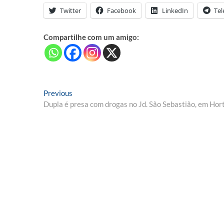
Twitter
Facebook
LinkedIn
Te
Compartilhe com um amigo:
Navegação
Previous
Previous
post:
Dupla é presa com drogas no Jd. São Sebastião, em Hor
de
Post