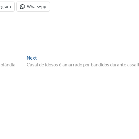
legram
WhatsApp
Next
Next
post:
tolândia
Casal de idosos é amarrado por bandidos durante assal