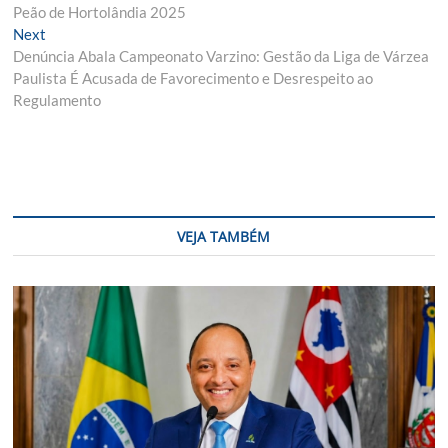
de
Peão de Hortolândia 2025
Post
Next
Next
post:
Denúncia Abala Campeonato Varzino: Gestão da Liga de Várzea
Paulista É Acusada de Favorecimento e Desrespeito ao
Regulamento
VEJA TAMBÉM