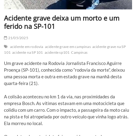
Acidente grave deixa um morto e um
ferido na SP-101
21/05/2025
acidente em rodovia
acidente grave em campinas
acidente grave na SP
101
acidente na SP 101
acidente sp101
Campinas
Um grave acidente na Rodovia Jornalista Francisco Aguirre
Proença (SP-101), conhecida como “rodovia da morte”, deixou
uma pessoa morta e outra em estado grave na manhã desta
quarta-feira (21).
A colisão aconteceu no km 1 da via, nas proximidades da
empresa Bosch. As vítimas estavam em uma motocicleta que
colidiu com um carro. Com o impacto, a passageira da moto caiu
na pista e foi atropelada por outro veículo que vinha logo atrás.
Ela morreu no local.