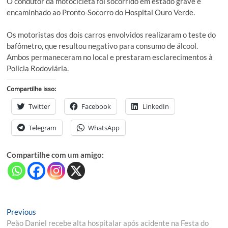
O condutor da motocicleta foi socorrido em estado grave e
encaminhado ao Pronto-Socorro do Hospital Ouro Verde.
Os motoristas dos dois carros envolvidos realizaram o teste do
bafômetro, que resultou negativo para consumo de álcool.
Ambos permaneceram no local e prestaram esclarecimentos à
Polícia Rodoviária.
Compartilhe isso:
Twitter
Facebook
LinkedIn
Telegram
WhatsApp
Compartilhe com um amigo:
Navegação
Previous
Previous
post:
Peão Daniel recebe alta hospitalar após acidente na Festa do