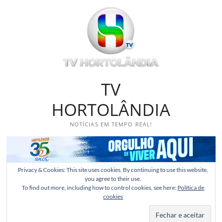
Skip
to
content
TV
HORTOLÂNDIA
NOTÍCIAS EM TEMPO REAL!
Privacy & Cookies: This site uses cookies. By continuing to use this website,
you agree to their use.
To find out more, including how to control cookies, see here:
Política de
cookies