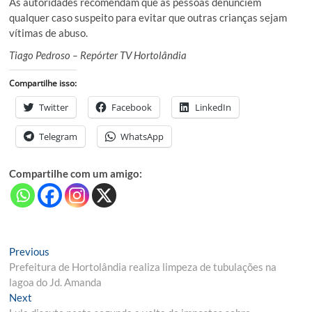
As autoridades recomendam que as pessoas denunciem
qualquer caso suspeito para evitar que outras crianças sejam
vítimas de abuso.
Tiago Pedroso – Repórter TV Hortolândia
Compartilhe isso:
Twitter
Facebook
LinkedIn
Telegram
WhatsApp
Compartilhe com um amigo:
Navegação
Previous
Previous
post:
Prefeitura de Hortolândia realiza limpeza de tubulações na
de
lagoa do Jd. Amanda
Post
Next
Next
post: