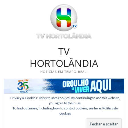
Skip
to
content
TV
HORTOLÂNDIA
NOTÍCIAS EM TEMPO REAL!
Privacy & Cookies: This site uses cookies. By continuing to use this website,
you agree to their use.
To find out more, including how to control cookies, see here:
Política de
cookies