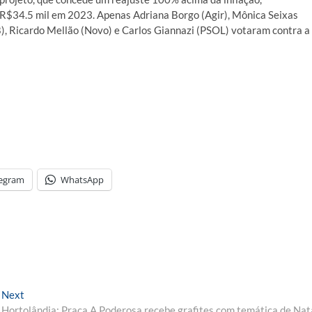
 R$34.5 mil em 2023. Apenas Adriana Borgo (Agir), Mônica Seixas
), Ricardo Mellão (Novo) e Carlos Giannazi (PSOL) votaram contra a
legram
WhatsApp
Next
Next
post:
Hortolândia: Praça A Poderosa recebe grafites com temática de Nat