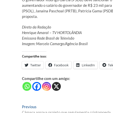
aumentando o salário do governador de R$ 23 mil para
(PSOL), Janaína Paschoal (PRTB), Patrícia Gama (PSDB
proposta.
Direto da Redação
Henrique Amaral – TV HORTOLÂNDIA
Emissora Rede Brasil de Televisão
Imagem: Marcelo Camargo/Agência Brasil
Compartilhe isso:
Twitter
Facebook
LinkedIn
Te
Compartilhe com um amigo:
Navegação
Previous
Previous
post:
Câmara aprova projeto que regulamenta criptomoeda