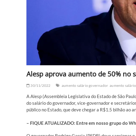
Alesp aprova aumento de 50% no sa
30/11/2022
aumento salário governador
aumento salário 
A Alesp (Assembleia Legislativa do Estado de São Paul
do salário do governador, vice-governador e secretári
público no Estado, que deve chegar a R$1.5 bilhão ao an
– FIQUE ATUALIZADO: Entre em nosso grupo do What
O governador Rodrigo Garcia (PSDB) deve sancionar o 