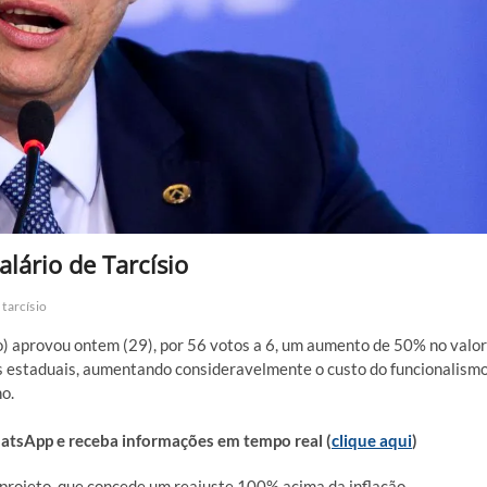
lário de Tarcísio
tarcísio
o) aprovou ontem (29), por 56 votos a 6, um aumento de 50% no valor
os estaduais, aumentando consideravelmente o custo do funcionalism
o.
sApp e receba informações em tempo real (
clique aqui
)
projeto, que concede um reajuste 100% acima da inflação,