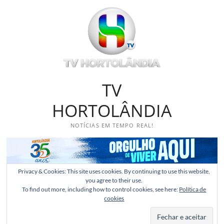
Skip
to
content
TV
HORTOLÂNDIA
NOTÍCIAS EM TEMPO REAL!
Privacy & Cookies: This site uses cookies. By continuing to use this website,
you agree to their use.
To find out more, including how to control cookies, see here:
Política de
cookies