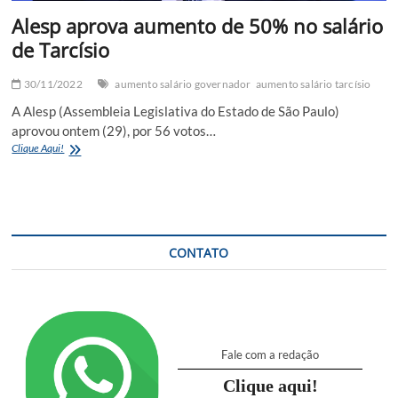
Alesp aprova aumento de 50% no salário
de Tarcísio
30/11/2022
aumento salário governador
aumento salário tarcísio
A Alesp (Assembleia Legislativa do Estado de São Paulo)
aprovou ontem (29), por 56 votos…
Alesp
Clique Aqui!
aprova
aumento
de
50%
no
salário
CONTATO
de
Tarcísio
Fale com a redação
Clique aqui!