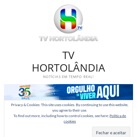
Skip
to
content
TV
HORTOLÂNDIA
NOTÍCIAS EM TEMPO REAL!
Privacy & Cookies: This site uses cookies. By continuing to use this website,
you agree to their use.
To find out more, including how to control cookies, see here:
Política de
cookies