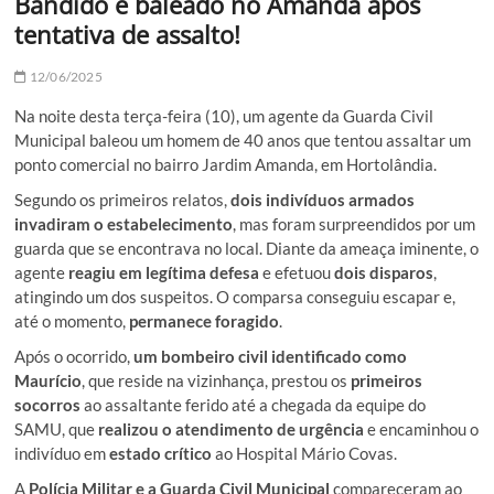
Bandido é baleado no Amanda após
tentativa de assalto!
12/06/2025
Na noite desta terça-feira (10), um agente da Guarda Civil
Municipal baleou um homem de 40 anos que tentou assaltar um
ponto comercial no bairro Jardim Amanda, em Hortolândia.
Segundo os primeiros relatos,
dois indivíduos armados
invadiram o estabelecimento
, mas foram surpreendidos por um
guarda que se encontrava no local. Diante da ameaça iminente, o
agente
reagiu em legítima defesa
e efetuou
dois disparos
,
atingindo um dos suspeitos. O comparsa conseguiu escapar e,
até o momento,
permanece foragido
.
Após o ocorrido,
um bombeiro civil identificado como
Maurício
, que reside na vizinhança, prestou os
primeiros
socorros
ao assaltante ferido até a chegada da equipe do
SAMU, que
realizou o atendimento de urgência
e encaminhou o
indivíduo em
estado crítico
ao Hospital Mário Covas.
A
Polícia Militar e a Guarda Civil Municipal
compareceram ao