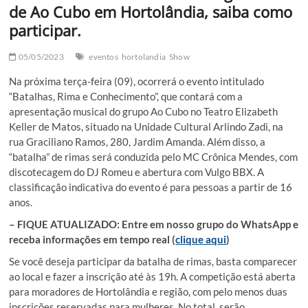
de Ao Cubo em Hortolândia, saiba como
participar.
05/05/2023
eventos
hortolandia
Show
Na próxima terça-feira (09), ocorrerá o evento intitulado
“Batalhas, Rima e Conhecimento”, que contará com a
apresentação musical do grupo Ao Cubo no Teatro Elizabeth
Keller de Matos, situado na Unidade Cultural Arlindo Zadi, na
rua Graciliano Ramos, 280, Jardim Amanda. Além disso, a
“batalha” de rimas será conduzida pelo MC Crônica Mendes, com
discotecagem do DJ Romeu e abertura com Vulgo BBX. A
classificação indicativa do evento é para pessoas a partir de 16
anos.
– FIQUE ATUALIZADO: Entre em nosso grupo do WhatsApp e
receba informações em tempo real (
clique aqui
)
Se você deseja participar da batalha de rimas, basta comparecer
ao local e fazer a inscrição até às 19h. A competição está aberta
para moradores de Hortolândia e região, com pelo menos duas
inscrições reservadas para mulheres. No total, serão