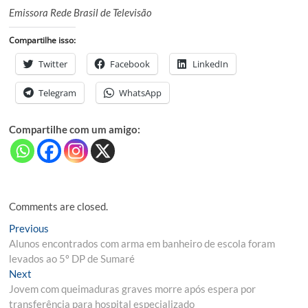
Emissora Rede Brasil de Televisão
Compartilhe isso:
Twitter
Facebook
LinkedIn
Telegram
WhatsApp
Compartilhe com um amigo:
Comments are closed.
Navegação
Previous
Previous
post:
Alunos encontrados com arma em banheiro de escola foram
de
levados ao 5º DP de Sumaré
Post
Next
Next
post:
Jovem com queimaduras graves morre após espera por
transferência para hospital especializado