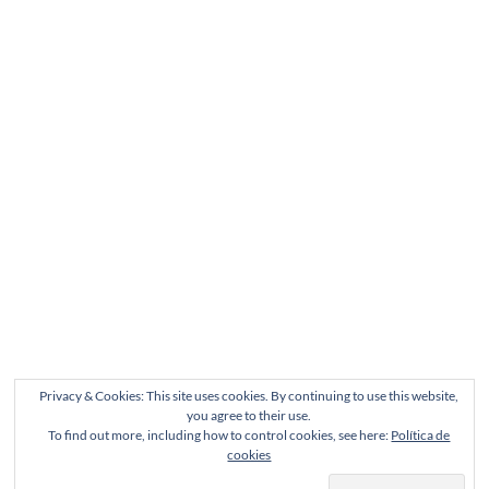
Privacy & Cookies: This site uses cookies. By continuing to use this website,
you agree to their use.
To find out more, including how to control cookies, see here:
Política de
cookies