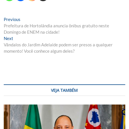
Navegação
Previous
Previous
post:
Prefeitura de Hortolândia anuncia ônibus gratuito neste
de
Domingo de ENEM na cidade!
Post
Next
Next
post:
Vândalos do Jardim Adelaide podem ser presos a qualquer
momento! Você conhece algum deles?
VEJA TAMBÉM