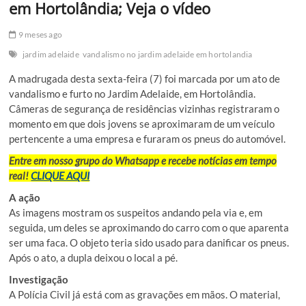
em Hortolândia; Veja o vídeo
9 meses ago
jardim adelaide
vandalismo no jardim adelaide em hortolandia
A madrugada desta sexta-feira (7) foi marcada por um ato de
vandalismo e furto no Jardim Adelaide, em Hortolândia.
Câmeras de segurança de residências vizinhas registraram o
momento em que dois jovens se aproximaram de um veículo
pertencente a uma empresa e furaram os pneus do automóvel.
Entre em nosso grupo do Whatsapp e recebe notícias em tempo
real!
CLIQUE AQUI
A ação
As imagens mostram os suspeitos andando pela via e, em
seguida, um deles se aproximando do carro com o que aparenta
ser uma faca. O objeto teria sido usado para danificar os pneus.
Após o ato, a dupla deixou o local a pé.
Investigação
A Polícia Civil já está com as gravações em mãos. O material,