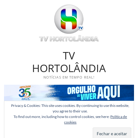
Skip
to
content
TV
HORTOLÂNDIA
NOTÍCIAS EM TEMPO REAL!
Privacy & Cookies: This site uses cookies. By continuing to use this website,
you agree to their use.
To find out more, including how to control cookies, see here:
Política de
cookies