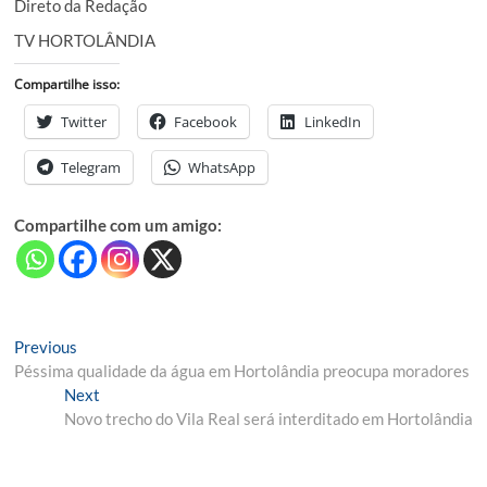
Direto da Redação
TV HORTOLÂNDIA
Compartilhe isso:
Twitter
Facebook
LinkedIn
Telegram
WhatsApp
Compartilhe com um amigo:
Navegação
Previous
Previous
post:
Péssima qualidade da água em Hortolândia preocupa moradores
de
Next
Next
Post
post:
Novo trecho do Vila Real será interditado em Hortolândia