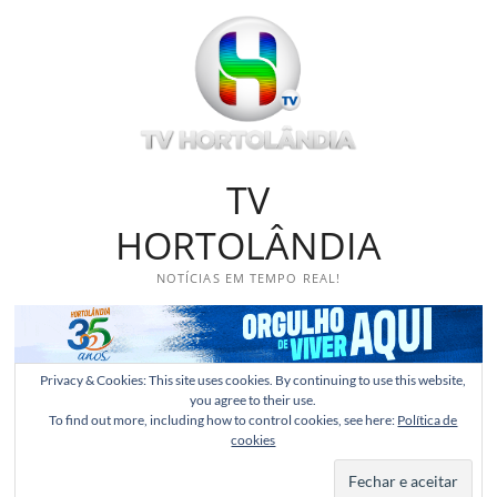
Skip
to
content
TV
HORTOLÂNDIA
NOTÍCIAS EM TEMPO REAL!
Privacy & Cookies: This site uses cookies. By continuing to use this website,
you agree to their use.
To find out more, including how to control cookies, see here:
Política de
cookies