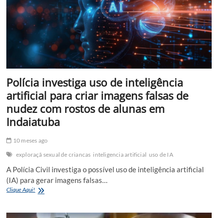
mas
ainda
está
longe
do
ideal
Polícia investiga uso de inteligência
artificial para criar imagens falsas de
nudez com rostos de alunas em
Indaiatuba
10 meses ago
exploraçã sexual de criancas
inteligencia artificial
uso de IA
A Polícia Civil investiga o possível uso de inteligência artificial
(IA) para gerar imagens falsas…
Polícia
Clique Aqui!
investiga
uso
de