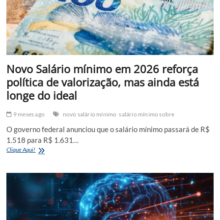
de
celulares
na
Grande
São
Paulo
Novo Salário mínimo em 2026 reforça
política de valorização, mas ainda está
longe do ideal
9 meses ago
novo salário mínimo
salário mínimo sobre
O governo federal anunciou que o salário mínimo passará de R$
1.518 para R$ 1.631…
Novo
Clique Aqui!
Salário
mínimo
em
2026
reforça
política
de
valorização,