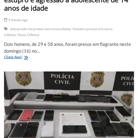
anos de idade
9 meses ago
estupradores presos em nova odessa
homens presos em nova
odessa
Nova Odessa
Dois homens, de 29 e 58 anos, foram presos em flagrante neste
domingo (16) no…
Homens
Clique Aqui!
são
presos
após
flagrante
de
estupro
e
agressão
a
adolescente
de
14
anos
de