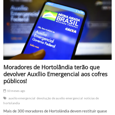
leite
de
caixinha
no
interior
paulista;
Entenda…
Moradores de Hortolândia terão que
devolver Auxílio Emergencial aos cofres
públicos!
10 meses ago
auxilio emergencial
devolução de auxilio emergencial
noticias de
hortolandia
Mais de 300 moradores de Hortolândia devem restituir quase