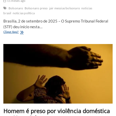
11 meses ago
Bolsonaro
Bolsonaro preso
jair messias bolsonaro
noticias
brasil
noticias política
Brasília, 2 de setembro de 2025 – O Supremo Tribunal Federal
(STF) deu início nesta…
Bolsonaro
Clique Aqui!
pode
ser
preso
a
qualquer
momento!
Entenda
Homem é preso por violência doméstica