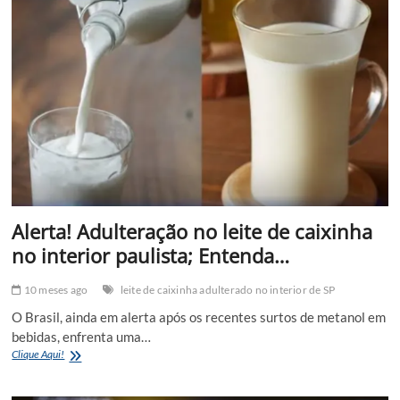
inteligência
artificial
para
criar
imagens
falsas
de
nudez
com
rostos
de
alunas
em
Indaiatuba
Alerta! Adulteração no leite de caixinha
no interior paulista; Entenda…
10 meses ago
leite de caixinha adulterado no interior de SP
O Brasil, ainda em alerta após os recentes surtos de metanol em
bebidas, enfrenta uma…
Alerta!
Clique Aqui!
Adulteração
no