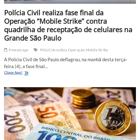
idade
Polícia Civil realiza fase final da
Operação “Mobile Strike” contra
quadrilha de receptação de celulares na
Grande São Paulo
9 meses ago
POLICIA realiza Operação Mobile Strike
A Polícia Civil de São Paulo deflagrou, na manhã desta terça-
feira (4), a fase final…
Polícia
Clique Aqui!
Civil
realiza
fase
final
da
Operação
“Mobile
Strike”
contra
quadrilha
de
receptação