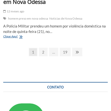
em Nova Odessa
12 meses ago
homem preso em nova odessa
Noticias de Nova Odessa
A Polícia Militar prendeu um homem por violência doméstica na
noite de quinta-feira (21), no…
Homem
Clique Aqui!
é
preso
Navegação
por
Page
Page
Page
Next
1
2
…
19
violência
page
por
doméstica
em
posts
Nova
Odessa
CONTATO