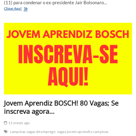
(11) para condenar o ex-presidente Jair Bolsonaro…
STF
Clique Aqui!
condena
Jair
Bolsonaro
por
tentativa
de
golpe
e
ex-
presidente
é
preso
Jovem Aprendiz BOSCH! 80 Vagas; Se
inscreva agora…
11 meses ago
campinas vagas de emprego
vagas jovem aprendiz campinas