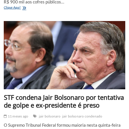
R$ 900 mil aos cofres públicos…
Moradores
Clique Aqui!
de
Hortolândia
terão
que
devolver
Auxílio
Emergencial
aos
cofres
públicos!
STF condena Jair Bolsonaro por tentativa
de golpe e ex-presidente é preso
11 meses ago
jair bolsonaro
jair bolsonaro condenado
O Supremo Tribunal Federal formou maioria nesta quinta-feira