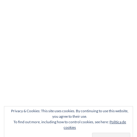
Privacy & Cookies: This site uses cookies. By continuing to use this website,
you agree to their use.
To find out more, including how to control cookies, see here:
Política de
cookies