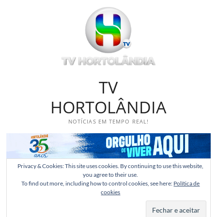
Skip
to
content
TV
HORTOLÂNDIA
NOTÍCIAS EM TEMPO REAL!
Privacy & Cookies: This site uses cookies. By continuing to use this website,
you agree to their use.
To find out more, including how to control cookies, see here:
Política de
cookies