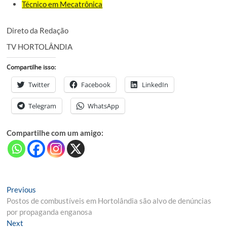
Técnico em Mecatrônica
Direto da Redação
TV HORTOLÂNDIA
Compartilhe isso:
Twitter
Facebook
LinkedIn
Telegram
WhatsApp
Compartilhe com um amigo:
Navegação
Previous
Previous
post:
Postos de combustíveis em Hortolândia são alvo de denúncias
de
por propaganda enganosa
Post
Next
Next