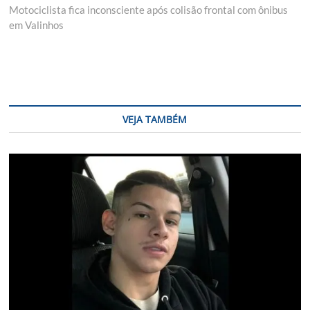
post:
Motociclista fica inconsciente após colisão frontal com ônibus
em Valinhos
VEJA TAMBÉM