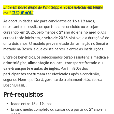
Entre em nosso grupo do Whatsapp e recebe notícias em tempo
real!
CLIQUE AQUI
As oportunidades são para candidatos de
16 a 19 anos
,
entretanto necessita de que tenham concluído ou estejam
cursando, em 2025, pelo menos o
2º ano do ensino médio
. Os
cursos terão início em
janeiro de 2026
, visto que a duração é de
um a dois anos. O modelo prevê metade da formação no Senai e
metade na Bosch já que existe parceria entre as instituições.
Entre os benefícios, os selecionados terão
assistência médica e
odontológica, alimentação no local, transporte fretado ou
vale-transporte e aulas de inglês
. Por fim
80% dos
participantes costumam ser efetivados
após a conclusão,
segundo Henrique Doná, gerente de treinamento técnico da
Bosch Brasil, .
Pré-requisitos
Idade entre 16 e 19 anos;
Ensino médio completo ou cursando a partir do 2º ano em