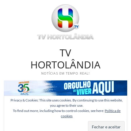
Skip
to
content
TV
HORTOLÂNDIA
NOTÍCIAS EM TEMPO REAL!
Privacy & Cookies: This site uses cookies. By continuing to use this website,
you agree to their use.
To find out more, including how to control cookies, see here:
Política de
cookies