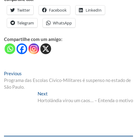
Twitter
Facebook
LinkedIn
Telegram
WhatsApp
Compartilhe com um amigo:
Navegação
Previous
Previous
post:
Programa das Escolas Cívico-Militares é suspenso no estado de
de
São Paulo.
Post
Next
Next
post:
Hortolândia virou um caos… – Entenda o motivo