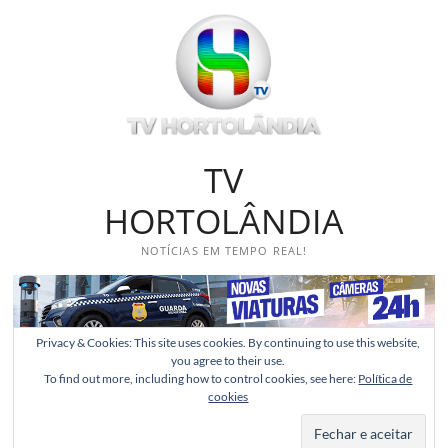
Skip
to
content
TV
HORTOLÂNDIA
NOTÍCIAS EM TEMPO REAL!
Privacy & Cookies: This site uses cookies. By continuing to use this website,
you agree to their use.
To find out more, including how to control cookies, see here:
Política de
cookies