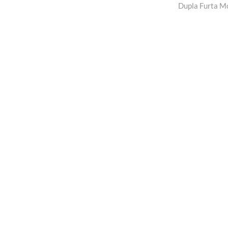
Post
post:
Dupla Furta M