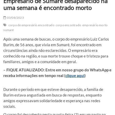
Empresário de Sumaré desaparecido há
uma semana é encontrado morto
03/08/2023
corpo de empresário encontrado
corpo encontrado
empresário morto
sumaré
Após uma semana de buscas, o corpo do empresário Luiz Carlos
Burim, de 56 anos, que vivia em Sumaré, foi encontrado em
circunstâncias ainda não esclarecidas. O empresário era
conhecido na região, e sua morte trouxe choque e tristeza para
familiares, amigos e a comunidade em geral.
– FIQUE ATUALIZADO: Entre em nosso grupo do WhatsApp e
receba informações em tempo real (
clique aqui
)
Durante o período em que esteve desaparecido, a família de
Burim estava angustiada em busca de respostas, enquanto
amigos expressavam solidariedade e esperança nas redes
sociais.
O corpo foi descoberto nesta quarta-feira (2) em um pasto na