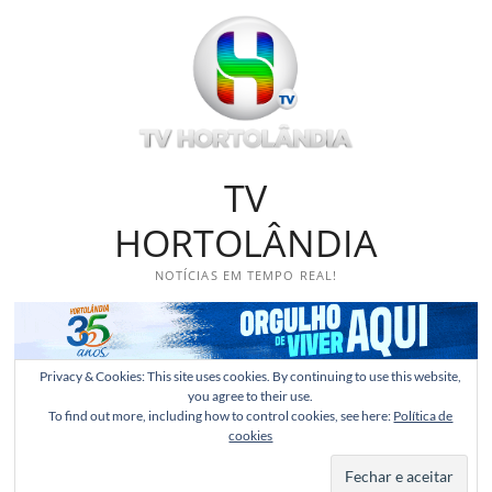
Skip
to
content
TV
HORTOLÂNDIA
NOTÍCIAS EM TEMPO REAL!
Privacy & Cookies: This site uses cookies. By continuing to use this website,
you agree to their use.
To find out more, including how to control cookies, see here:
Política de
cookies