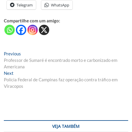
Telegram
WhatsApp
Compartilhe com um amigo:
Navegação
Previous
Previous
post:
Professor de Sumaré é encontrado morto e carbonizado em
de
Americana
Post
Next
Next
post:
Polícia Federal de Campinas faz operação contra tráfico em
Viracopos
VEJA TAMBÉM