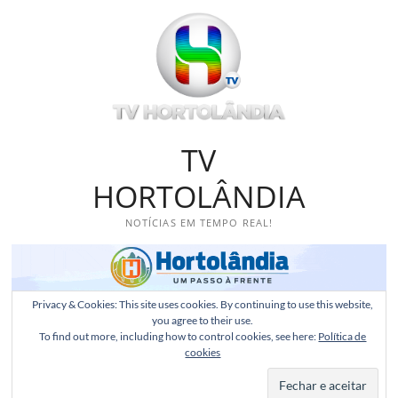
Skip
to
content
TV
HORTOLÂNDIA
NOTÍCIAS EM TEMPO REAL!
Privacy & Cookies: This site uses cookies. By continuing to use this website,
you agree to their use.
To find out more, including how to control cookies, see here:
Política de
cookies