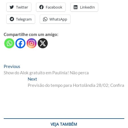
Twitter
Facebook
LinkedIn
Telegram
WhatsApp
Compartilhe com um amigo:
Navegação
Previous
Previous
post:
Show do Alok gratuito em Paulínia! Não perca
de
Next
Next
Post
post:
Previsão do tempo para Hortolândia 28/02; Confira
VEJA TAMBÉM