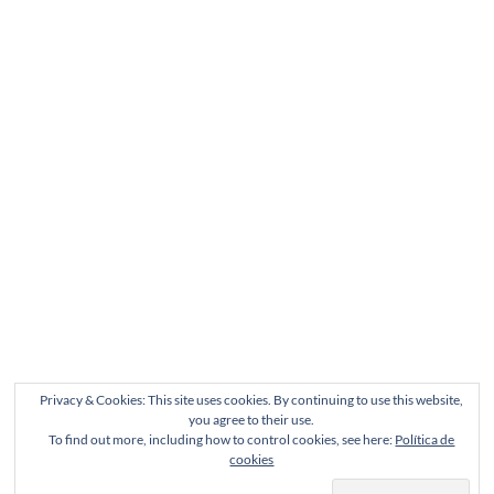
Privacy & Cookies: This site uses cookies. By continuing to use this website,
you agree to their use.
To find out more, including how to control cookies, see here:
Política de
cookies