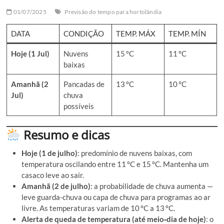
01/07/2025
Previsão do tempo para hortolândia
DATA
CONDIÇÃO
TEMP. MÁX
TEMP. MÍN
Hoje (1 Jul)
Nuvens
15 °C
11 °C
baixas
Amanhã (2
Pancadas de
13 °C
10 °C
Jul)
chuva
possíveis
Resumo e dicas
Hoje (1 de julho)
: predomínio de nuvens baixas, com
temperatura oscilando entre 11 °C e 15 °C. Mantenha um
casaco leve ao sair.
Amanhã (2 de julho)
: a probabilidade de chuva aumenta —
leve guarda-chuva ou capa de chuva para programas ao ar
livre. As temperaturas variam de 10 °C a 13 °C.
Alerta de queda de temperatura (até meio‑dia de hoje)
: o