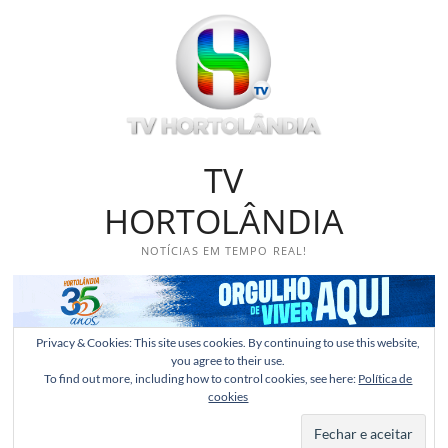
Skip
to
content
TV
HORTOLÂNDIA
NOTÍCIAS EM TEMPO REAL!
Privacy & Cookies: This site uses cookies. By continuing to use this website,
you agree to their use.
To find out more, including how to control cookies, see here:
Política de
cookies