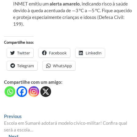
INMET emitiu um
alerta amarelo
, indicando risco à saúde
devido à queda acentuada de —3 °C a —5 °C. Fique aquecido
e proteja especialmente crianças e idosos (Defesa Civil:
199).
Compartilhe isso:
Twitter
Facebook
LinkedIn
Telegram
WhatsApp
Compartilhe com um amigo:
Navegação
Previous
Previous
post:
Escola em Sumaré adotará modelo cívico-militar! Confira qual
de
será a escola…
Post
Next
Next