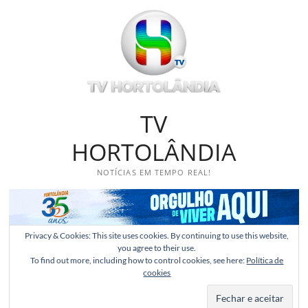
Skip
to
content
TV
HORTOLÂNDIA
NOTÍCIAS EM TEMPO REAL!
Privacy & Cookies: This site uses cookies. By continuing to use this website,
you agree to their use.
To find out more, including how to control cookies, see here:
Política de
cookies