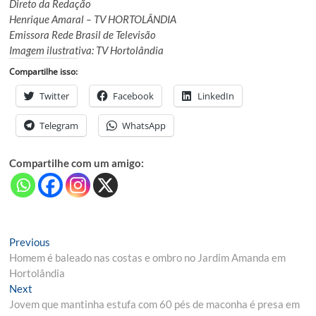
Direto da Redação
Henrique Amaral – TV HORTOLÂNDIA
Emissora Rede Brasil de Televisão
Imagem ilustrativa: TV Hortolândia
Compartilhe isso:
Twitter
Facebook
LinkedIn
Telegram
WhatsApp
Compartilhe com um amigo:
Navegação
Previous
Previous
post:
Homem é baleado nas costas e ombro no Jardim Amanda em
de
Hortolândia
Post
Next
Next
post:
Jovem que mantinha estufa com 60 pés de maconha é presa em