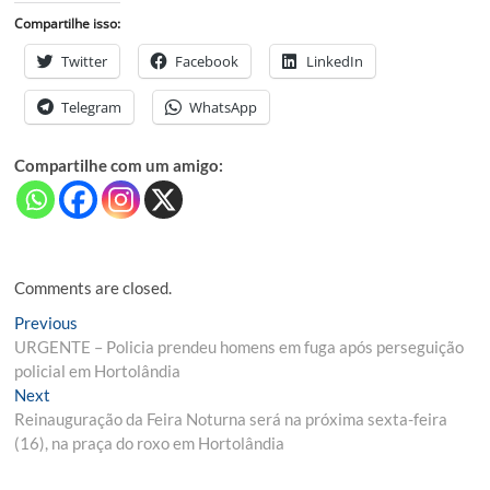
Compartilhe isso:
Twitter
Facebook
LinkedIn
Telegram
WhatsApp
Compartilhe com um amigo:
Comments are closed.
Navegação
Previous
Previous
post:
URGENTE – Policia prendeu homens em fuga após perseguição
de
policial em Hortolândia
Post
Next
Next
post:
Reinauguração da Feira Noturna será na próxima sexta-feira
(16), na praça do roxo em Hortolândia