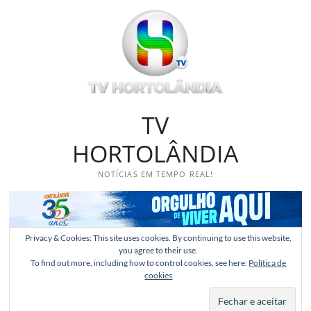
Skip
to
content
TV
HORTOLÂNDIA
NOTÍCIAS EM TEMPO REAL!
Privacy & Cookies: This site uses cookies. By continuing to use this website,
you agree to their use.
To find out more, including how to control cookies, see here:
Política de
cookies