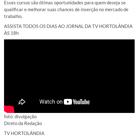
Esses cursos são ótimas oportunidades para quem deseja se
qualificar e melhorar suas chances de inserção no mercado de
trabalho.
ASSISTA TODOS OS DIAS AO JORNAL DA TV HORTOLÂNDIA
ÀS 18h
foto: divulgação
Direto da Redação
TV HORTOLÂNDIA