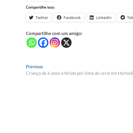
Compartilhe isso:
Twitter
Facebook
LinkedIn
Te
Compartilhe com um amigo:
Navegação
Previous
Previous
post:
Criança de 6 anos é ferida por linha de cerol em Hortol
de
Post