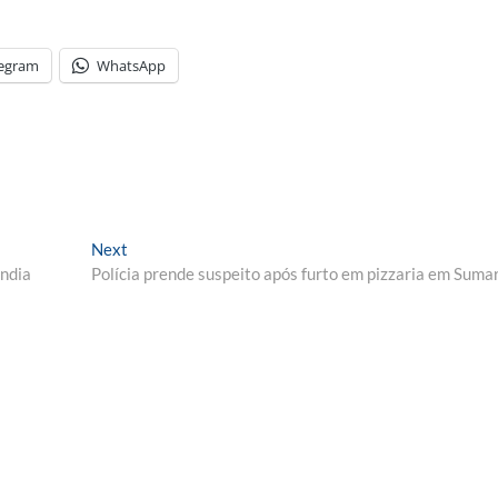
legram
WhatsApp
Next
Next
post:
ândia
Polícia prende suspeito após furto em pizzaria em Suma