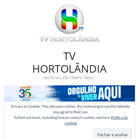
Skip
to
content
TV
HORTOLÂNDIA
NOTÍCIAS EM TEMPO REAL!
Privacy & Cookies: This site uses cookies. By continuing to use this website,
you agree to their use.
To find out more, including how to control cookies, see here:
Política de
cookies