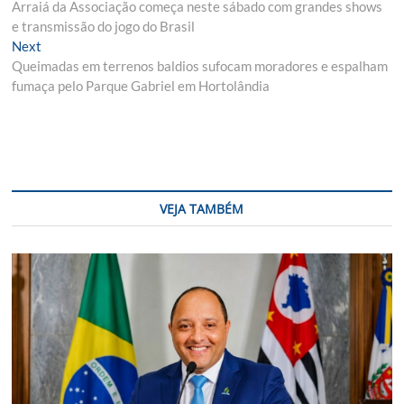
post:
Arraiá da Associação começa neste sábado com grandes shows
de
e transmissão do jogo do Brasil
Post
Next
Next
post:
Queimadas em terrenos baldios sufocam moradores e espalham
fumaça pelo Parque Gabriel em Hortolândia
VEJA TAMBÉM