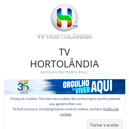
Skip
to
content
TV
HORTOLÂNDIA
NOTÍCIAS EM TEMPO REAL!
Privacy & Cookies: This site uses cookies. By continuing to use this website,
you agree to their use.
To find out more, including how to control cookies, see here:
Política de
cookies