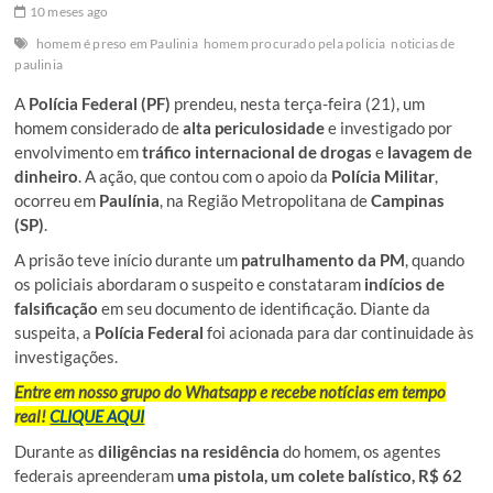
10 meses ago
homem é preso em Paulinia
homem procurado pela policia
noticias de
paulinia
A
Polícia Federal (PF)
prendeu, nesta terça-feira (21), um
homem considerado de
alta periculosidade
e investigado por
envolvimento em
tráfico internacional de drogas
e
lavagem de
dinheiro
. A ação, que contou com o apoio da
Polícia Militar
,
ocorreu em
Paulínia
, na Região Metropolitana de
Campinas
(SP)
.
A prisão teve início durante um
patrulhamento da PM
, quando
os policiais abordaram o suspeito e constataram
indícios de
falsificação
em seu documento de identificação. Diante da
suspeita, a
Polícia Federal
foi acionada para dar continuidade às
investigações.
Entre em nosso grupo do Whatsapp e recebe notícias em tempo
real!
CLIQUE AQUI
Durante as
diligências na residência
do homem, os agentes
federais apreenderam
uma pistola, um colete balístico, R$ 62