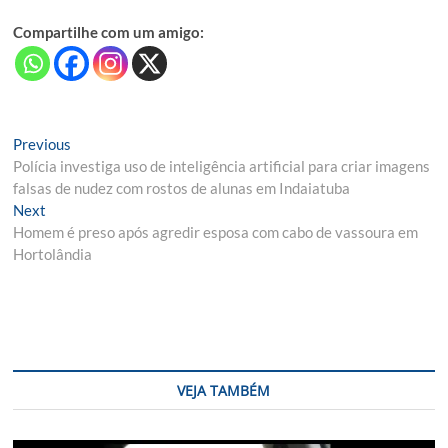
Compartilhe com um amigo:
Navegação
Previous
Previous
post:
Polícia investiga uso de inteligência artificial para criar imagens
de
falsas de nudez com rostos de alunas em Indaiatuba
Post
Next
Next
post:
Homem é preso após agredir esposa com cabo de vassoura em
Hortolândia
VEJA TAMBÉM