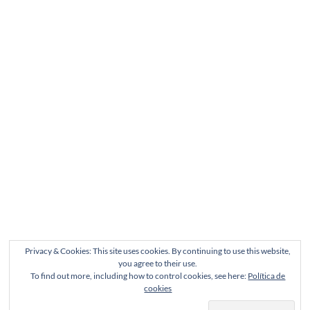
Privacy & Cookies: This site uses cookies. By continuing to use this website,
you agree to their use.
To find out more, including how to control cookies, see here:
Política de
cookies